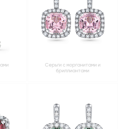
тами
Серьги с морганитами и
бриллиантами