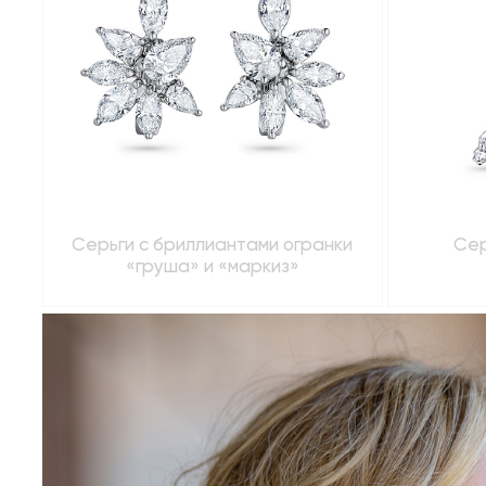
Серьги с бриллиантами огранки
Сер
«груша» и «маркиз»