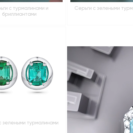
ьги с турмалинами и
Серьги с зелеными тур
бриллиантами
с зелеными турмалинами