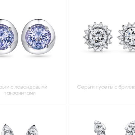
рьги с лавандовыми
Серьги пусеты с брилл
танзанитами