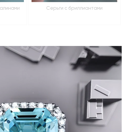
малинами
Серьги с бриллиантами