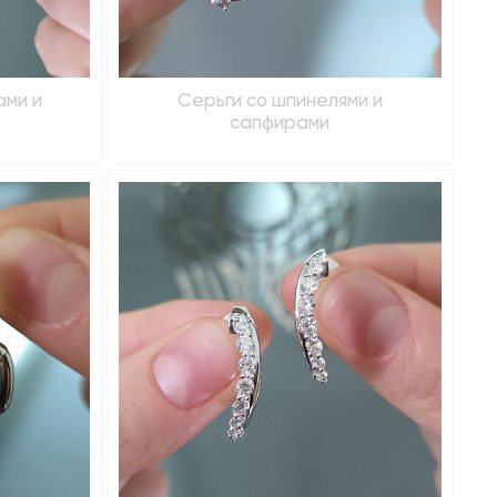
ами и
Серьги со шпинелями и
сапфирами