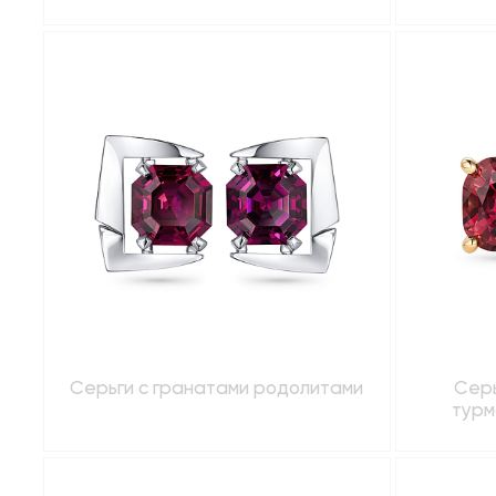
Серьги с гранатами родолитами
Серь
турм