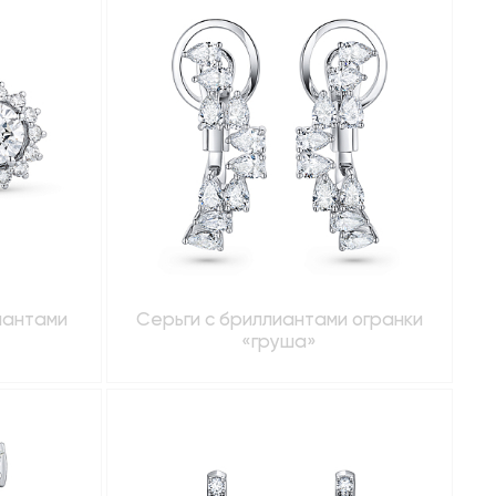
иантами
Серьги с бриллиантами огранки
«груша»