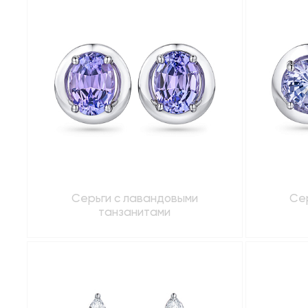
Серьги с лавандовыми
Се
танзанитами