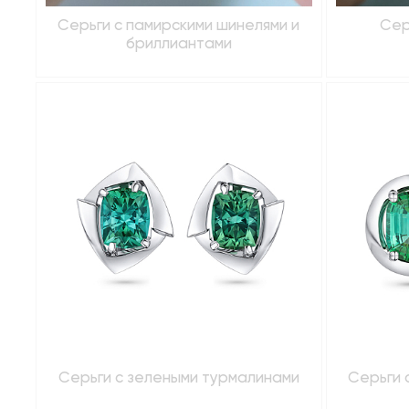
Серьги с памирскими шинелями и
Сер
бриллиантами
Серьги с зелеными турмалинами
Серьги 