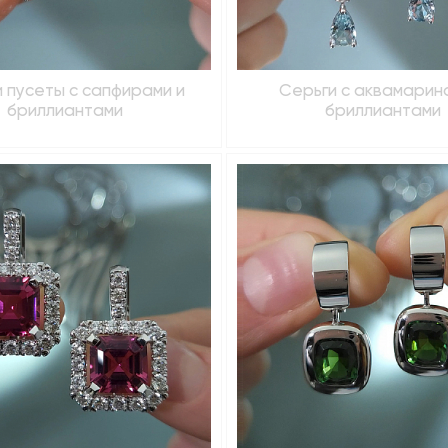
 пусеты с сапфирами и
Серьги с аквамарин
бриллиантами
бриллиантами