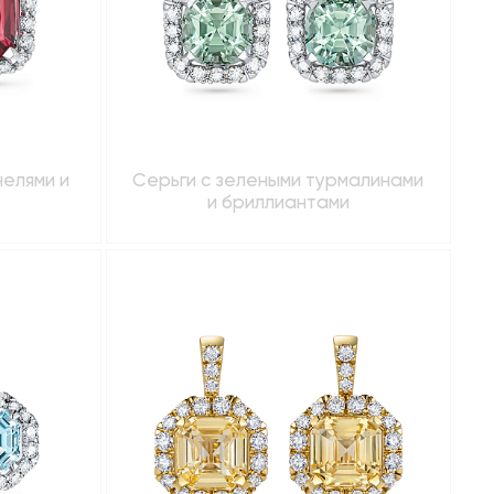
нелями и
Серьги с зелеными турмалинами
и бриллиантами