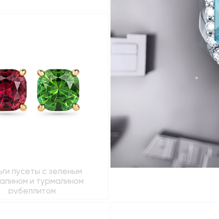
ги пусеты с зеленым
алином и турмалином
рубеллитом