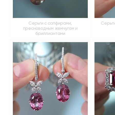
Серьги с сапфирами,
Серьги
пресноводным жемчугом и
бриллиантами