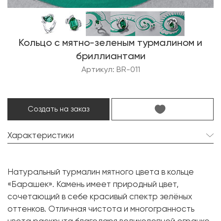
Кольцо с мятно-зеленым турмалином и
бриллиантами
Артикул: BR-011
Создать на заказ
Характеристики
Турмалин:
1 шт. 4.28 карат.
Натуральный турмалин мятного цвета в кольце
Торговое название:
Mint Green
«Барашек». Камень имеет природный цвет,
Форма огранки:
Кушон
сочетающий в себе красивый спектр зелёных
оттенков. Отличная чистота и многогранность
Бриллиант:
42 шт. 1.05 карат.