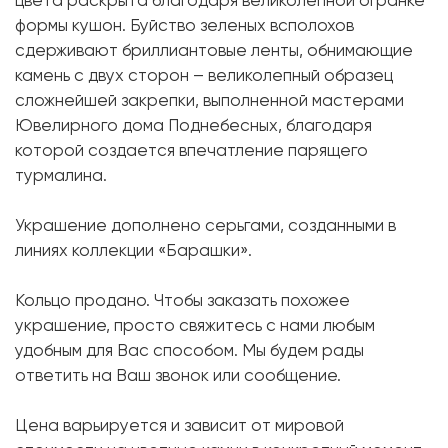
цвета раскрыта благодаря великолепной огранке
Форма огранки:
Круг
формы кушон. Буйство зеленых всполохов
Металл:
Белое золото, 750 проба
сдерживают бриллиантовые ленты, обнимающие
камень с двух сторон – великолепный образец
Размер:
17
сложнейшей закрепки, выполненной мастерами
Ювелирного дома Поднебесных, благодаря
которой создается впечатление парящего
турмалина.
Украшение дополнено серьгами, созданными в
линиях коллекции «Барашки».
Кольцо продано. Чтобы заказать похожее
украшение, просто свяжитесь с нами любым
удобным для Вас способом. Мы будем рады
ответить на Ваш звонок или сообщение.
Цена варьируется и зависит от мировой