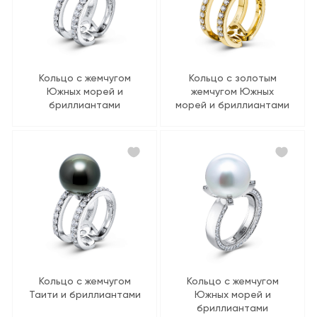
Кольцо с жемчугом
Кольцо с золотым
Южных морей и
жемчугом Южных
бриллиантами
морей и бриллиантами
Кольцо с жемчугом
Кольцо с жемчугом
Таити и бриллиантами
Южных морей и
бриллиантами