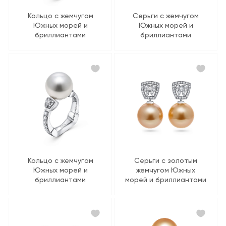
Кольцо с жемчугом
Серьги с жемчугом
Южных морей и
Южных морей и
бриллиантами
бриллиантами
Кольцо с жемчугом
Серьги с золотым
Южных морей и
жемчугом Южных
бриллиантами
морей и бриллиантами