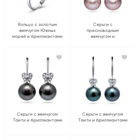
Кольцо с золотым
Серьги с
жемчугом Южных
пресноводным
морей и бриллиантами
жемчугом и
бриллиантами
Серьги с жемчугом
Серьги с жемчугом
Таити и бриллиантами
Таити и бриллиантами