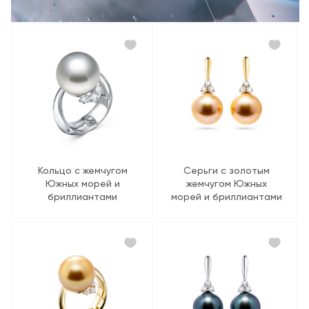
Кольцо с жемчугом
Серьги с золотым
Южных морей и
жемчугом Южных
бриллиантами
морей и бриллиантами