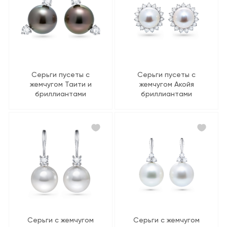
Серьги пусеты с
Серьги пусеты с
жемчугом Таити и
жемчугом Акойя
бриллиантами
бриллиантами
Серьги с жемчугом
Серьги с жемчугом