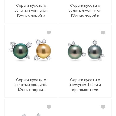
Серьги пусеты с
Серьги пусеты с
золотым жемчугом
золотым жемчугом
Южных морей и
Южных морей и
бриллиантами
бриллиантами
Серьги пусеты с
Серьги пусеты с
золотым жемчугом
жемчугом Таити и
Южных морей,
бриллиантами
жемчугом Таити и
бриллиантами