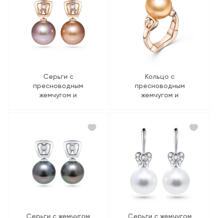
Серьги с
Кольцо с
пресноводным
пресноводным
жемчугом и
жемчугом и
бриллиантами
бриллиантами
Серьги с жемчугом
Серьги с жемчугом