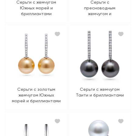
Серьги с жемчугом
Серьги с
Южных морей и
пресноводным
бриллиантами
жемчугом и
бриллиантами
Серьги с золотым
Серьги с жемчугом
жемчугом Южных
Таити и бриллиантами
морей и бриллиантами