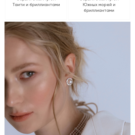
Таити и бриллиантами
Южных морей и
бриллиантами