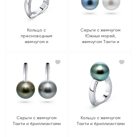
Кольцо с
Серьги с жемчугом
пресноводным
Южных морей,
жемчугом и
жемчугом Таити и
бриллиантами
бриллиантами
Серьги с жемчугом
Кольцо с жемчугом
Таити и бриллиантами
Таити и бриллиантами