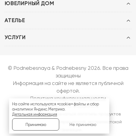
ЮВЕЛИРНЫЙ ДОМ
АТЕЛЬЕ
УСЛУГИ
© Podnebesnaya & Podnebesny 2026. Все права
защищены
Информация на сайте не является публичной
офертой.
Политика конфиденциальности
На сайте используются «cookie» файлы и сбор
Запуск сайта:
bazarow.ru
аналитики Яндекс.Метрика.
На сайте могут встречаться логотипы продуктов
Детальная информация
компании
Meta
- запрещенной, экстремистской
Не принимаю
Принимаю
организации.