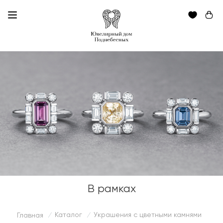
В рамках
Каталог
Украшения с цветными камнями
Главная
/
/