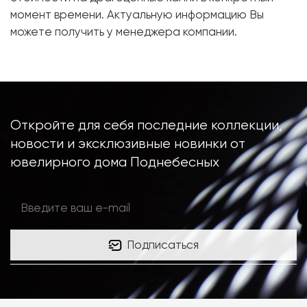
Металл:
Белое золото, 750 проба
момент времени. Актуальную информацию Вы
Вес грамм:
9.67
можете получить у менеджера компании.
Размер:
16.8
Откройте для себя последние коллекции,
новости и эксклюзивные новинки от
ювелирного дома Поднебесных
Подписаться