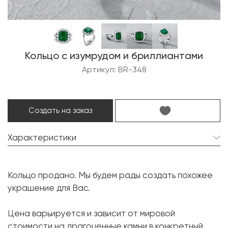
Кольцо с изумрудом и бриллиантами
Артикул: BR-348
Создать на заказ
Характеристики
Изумруд:
1 шт. 5.05 карат.
Кольцо продано. Мы будем рады создать похожее
Форма огранки:
Октагон
украшение для Вас.
Бриллиант:
17 шт. 1.14 карат.
Цена варьируется и зависит от мировой
Форма огранки:
Круг
стоимости на драгоценные камни в конкретный