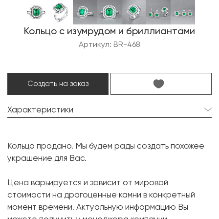
Кольцо с изумрудом и бриллиантами
Артикул: BR-468
Создать на заказ
Характеристики
Изумруд:
1 шт. 1.41 карат.
Кольцо продано. Мы будем рады создать похожее
Форма огранки:
Октагон
украшение для Вас.
Бриллиант:
44 шт. 0.82 карат.
Цена варьируется и зависит от мировой
Форма огранки:
Круг
стоимости на драгоценные камни в конкретный
Металл:
Белое золото, 750 проба
момент времени. Актуальную информацию Вы
Вес грамм:
8.49