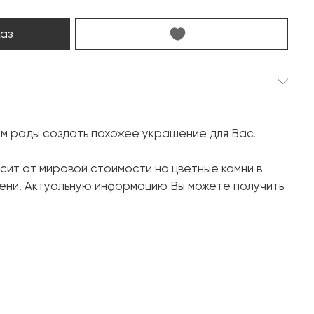
каз
1 шт. 3.03 карат.
ем рады создать похожее украшение для Вас.
Кушон
2 шт. 0.53 карат.
сит от мировой стоимости на цветные камни в
ени. Актуальную информацию Вы можете получить
Круг
Белое золото, 750 проба
6.47
16.8