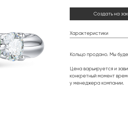
Создать на за
Характеристики
Турмалин:
Кольцо продано. Мы буд
Форма огранки:
Бриллиант:
Цена варьируется и зави
конкретный момент врем
Форма огранки:
у менеджера компании.
Металл:
Вес грамм:
Размер: