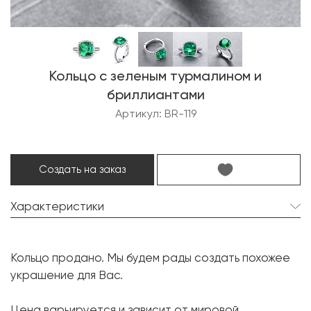
Кольцо с зеленым турмалином и
бриллиантами
Артикул: BR-119
Создать на заказ
Характеристики
Турмалин:
1 шт. 6.13 карат.
Кольцо продано. Мы будем рады создать похожее
Форма огранки:
Овал
украшение для Вас.
Бриллиант:
48 шт. 0.73 карат.
Цена варьируется и зависит от мировой
Форма огранки:
Круг