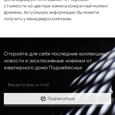
стоимости на цветные камни в конкретный момент
Металл:
Белое золото, 750 проба
времени. Актуальную информацию Вы можете
Размер:
17
получить у менеджера компании.
Откройте для себя последние коллекции,
новости и эксклюзивные новинки от
ювелирного дома Поднебесных
Подписаться