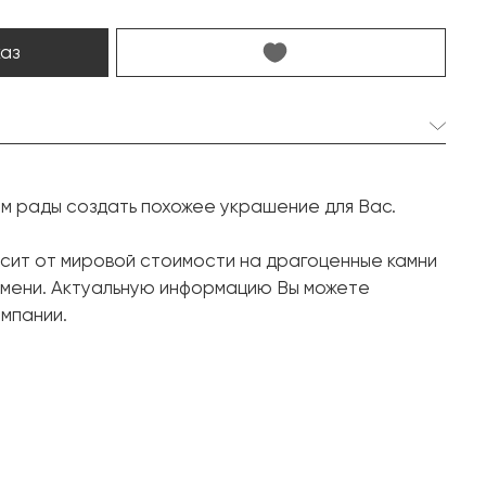
каз
1 шт. 1.51 карат.
ем рады создать похожее украшение для Вас.
Кушон
58 шт. 1.069 карат.
исит от мировой стоимости на драгоценные камни
емени. Актуальную информацию Вы можете
Круг
мпании.
Белое золото, 750 проба
17