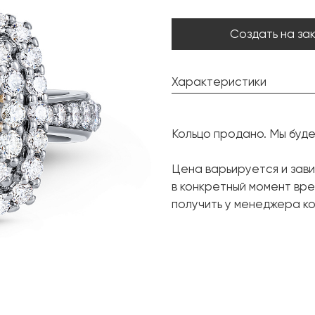
Создать на за
Характеристики
Бриллиант:
Кольцо продано. Мы буд
Форма огранки:
Бриллиант:
Цена варьируется и зав
в конкретный момент вр
Форма огранки:
получить у менеджера ко
Металл:
Размер: