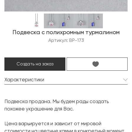
Подвеска с полихромным турмалином
Артикул: BP-173
Создать на заказ
Характеристики
Турмалин:
1 шт. 3.50 карат.
Подвеска продана. Мы будем рады создать
Форма огранки:
Октагон
похожее украшение для Вас.
Бриллиант:
1 шт. 0.01 карат.
Цена варьируется и зависит от мировой
Форма огранки:
Круг
стоимости на цветные камни в конкретный момент