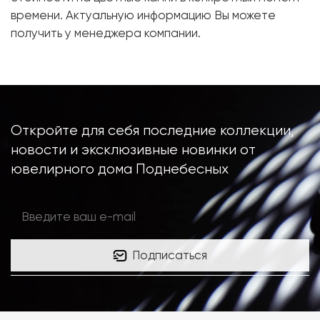
Металл:
Белое золото, 750 проба
времени. Актуальную информацию Вы можете
Вес грамм:
6.58
получить у менеджера компании.
Откройте для себя последние коллекции,
новости и эксклюзивные новинки от
ювелирного дома Поднебесных
Подписаться