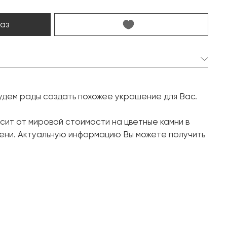
каз
1 шт. 8.49 карат.
удем рады создать похожее украшение для Вас.
Октагон
9 шт. 0.65 карат.
сит от мировой стоимости на цветные камни в
ени. Актуальную информацию Вы можете получить
Багет
20 шт. 0.30 карат.
Круг
Белое золото, 750 проба
9.97