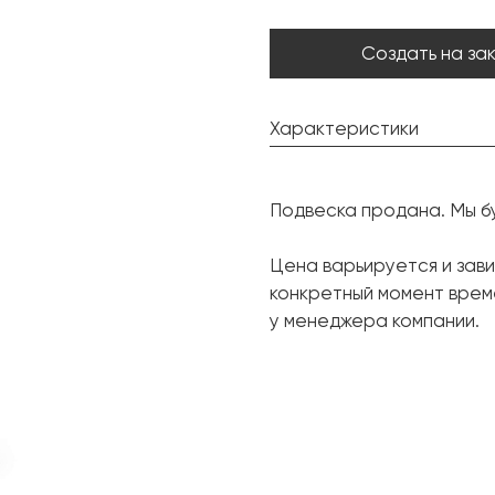
Создать на за
Характеристики
Турмалин:
Подвеска продана. Мы б
Форма огранки:
Бриллиант:
Цена варьируется и зави
конкретный момент врем
Форма огранки:
у менеджера компании.
Бриллиант:
Форма огранки:
Металл:
Вес грамм: