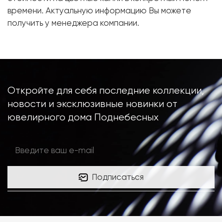
Металл:
Белое золото, 750 проба
времени. Актуальную информацию Вы можете
Вес грамм:
3.11
получить у менеджера компании.
Откройте для себя последние коллекции,
новости и эксклюзивные новинки от
ювелирного дома Поднебесных
Подписаться