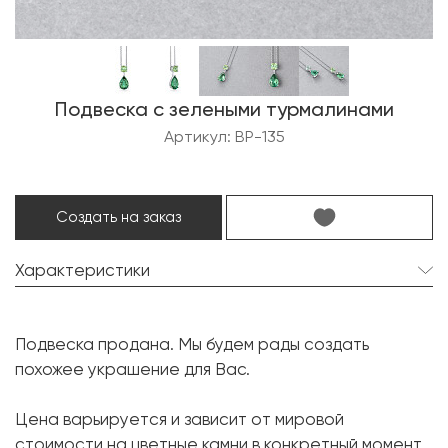
Подвеска с зелеными турмалинами
Артикул: BP-135
Создать на заказ
Характеристики
Турмалин:
1 шт. 0.45 карат.
Подвеска продана. Мы будем рады создать
Форма огранки:
Радиант
похожее украшение для Вас.
Турмалин:
1 шт. 1.41 карат.
Цена варьируется и зависит от мировой
Форма огранки:
Груша
стоимости на цветные камни в конкретный момент