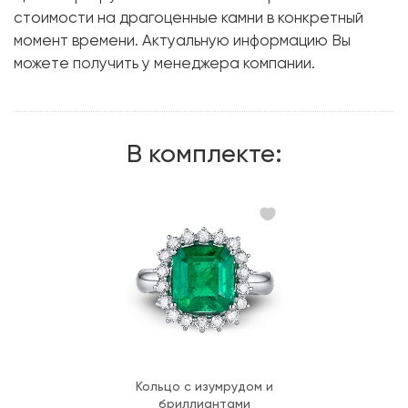
стоимости на драгоценные камни в конкретный
Металл:
Белое золото, 750 проба
момент времени. Актуальную информацию Вы
Вес грамм:
10.25
можете получить у менеджера компании.
В комплекте:
Кольцо с изумрудом и
бриллиантами