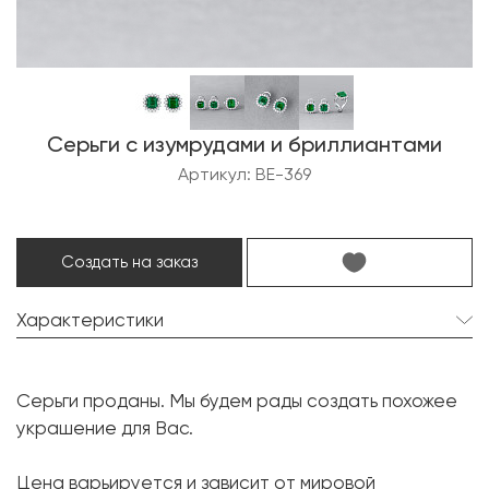
Серьги с изумрудами и бриллиантами
Артикул: BE-369
Создать на заказ
Характеристики
Изумруд:
2 шт. 6.68 карат.
Серьги проданы. Мы будем рады создать похожее
Форма огранки:
Октагон
украшение для Вас.
Бриллиант:
32 шт. 1.60 карат.
Цена варьируется и зависит от мировой
Форма огранки:
Круг