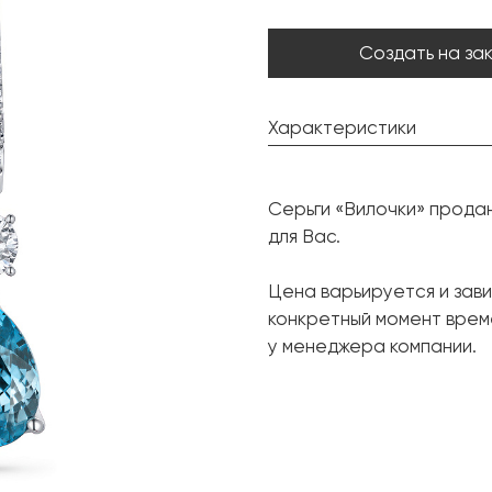
Создать на за
Характеристики
Циркон:
Серьги «Вилочки» прода
Форма огранки:
для Вас.
Бриллиант:
Цена варьируется и зави
Форма огранки:
конкретный момент врем
Металл:
у менеджера компании.
Вес грамм: