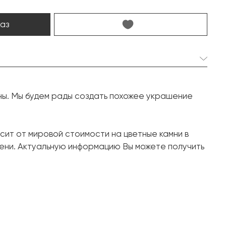
каз
2 шт. 8.21 карат.
ны. Мы будем рады создать похожее украшение
Груша
18 шт. 1.28 карат.
сит от мировой стоимости на цветные камни в
Круг
ени. Актуальную информацию Вы можете получить
Белое золото, 750 проба
8.1