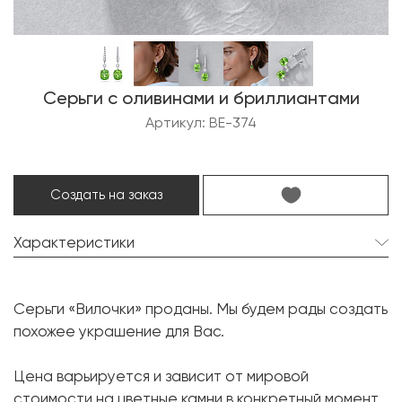
Серьги с оливинами и бриллиантами
Артикул: BE-374
Создать на заказ
Характеристики
Оливин (перидот):
2 шт. 16.64 карат.
Серьги «Вилочки» проданы. Мы будем рады создать
Форма огранки:
Овал
похожее украшение для Вас.
Бриллиант:
18 шт. 1.10 карат.
Цена варьируется и зависит от мировой
Форма огранки:
Круг
стоимости на цветные камни в конкретный момент