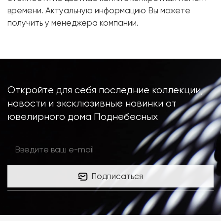
Металл:
Белое золото, 750 проба
времени. Актуальную информацию Вы можете
Вес грамм:
10.18
получить у менеджера компании.
Откройте для себя последние коллекции,
новости и эксклюзивные новинки от
ювелирного дома Поднебесных
Подписаться