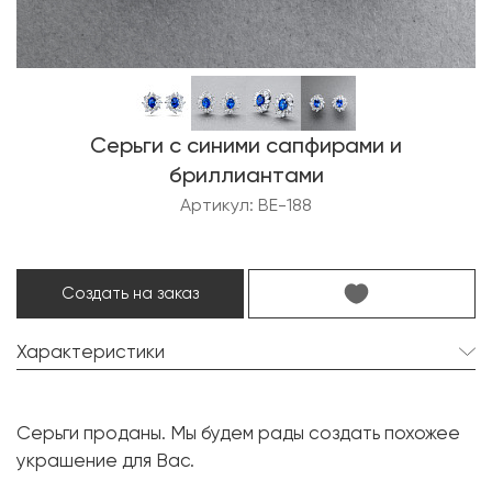
Серьги с синими сапфирами и
бриллиантами
Артикул: BE-188
Создать на заказ
Характеристики
Сапфир:
2 шт. 6.0 карат.
Серьги проданы. Мы будем рады создать похожее
Форма огранки:
Овал
украшение для Вас.
Бриллиант:
38 шт. 3.70 карат.