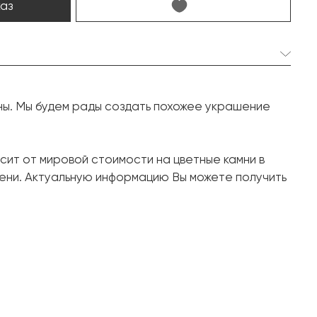
каз
2 шт. 6.59 карат.
ны. Мы будем рады создать похожее украшение
Овал
18 шт. 1.09 карат.
сит от мировой стоимости на цветные камни в
Круг
ени. Актуальную информацию Вы можете получить
Белое золото, 750 проба
8.79