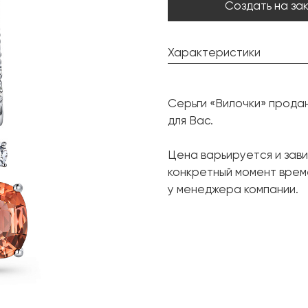
Создать на за
Характеристики
Турмалин:
Серьги «Вилочки» прода
Форма огранки:
для Вас.
Бриллиант:
Цена варьируется и зави
Форма огранки:
конкретный момент врем
Металл:
у менеджера компании.
Вес грамм: