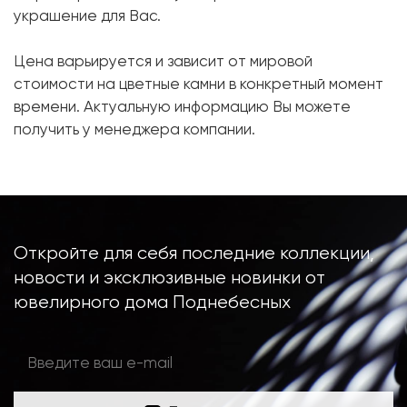
украшение для Вас.
Бриллиант:
4 шт. 0.72 карат.
Цена варьируется и зависит от мировой
Форма огранки:
Груша
стоимости на цветные камни в конкретный момент
Бриллиант:
16 шт. 0.62 карат.
времени. Актуальную информацию Вы можете
Форма огранки:
Круг
получить у менеджера компании.
Металл:
Белое золото, 750 проба
Вес грамм:
8.56
Откройте для себя последние коллекции,
новости и эксклюзивные новинки от
ювелирного дома Поднебесных