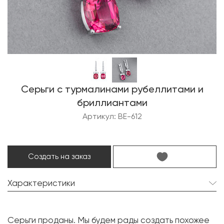
Серьги с турмалинами рубеллитами и
бриллиантами
Артикул: BE-612
Создать на заказ
Характеристики
Турмалин:
2 шт. 8.25 карат.
Серьги проданы. Мы будем рады создать похожее
Форма огранки:
Кушон