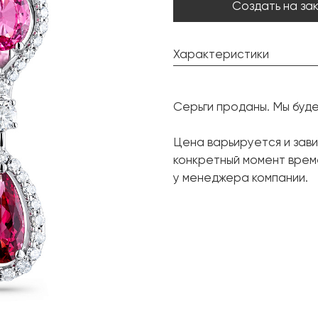
Создать на за
Характеристики
Шпинель:
Серьги проданы. Мы буд
Форма огранки:
Шпинель:
Цена варьируется и зави
конкретный момент врем
Форма огранки:
у менеджера компании.
Бриллиант:
Форма огранки:
Металл: