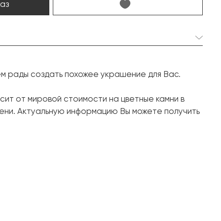
каз
2 шт. 1.50 карат.
ем рады создать похожее украшение для Вас.
Овал
2 шт. 1.50 карат.
сит от мировой стоимости на цветные камни в
ени. Актуальную информацию Вы можете получить
Груша
72 шт. 0.86 карат.
Круг
Белое золото, 750 проба