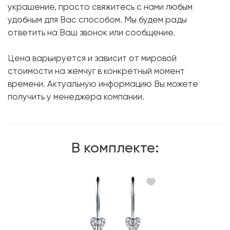
украшение, просто свяжитесь с нами любым
Бриллиант:
14 шт. 0.12 карат.
удобным для Вас способом. Мы будем рады
ответить на Ваш звонок или сообщение.
Форма огранки:
Круг
Металл:
Белое золото, 750 проба
Цена варьируется и зависит от мировой
Размер:
17
стоимости на жемчуг в конкретный момент
времени. Актуальную информацию Вы можете
получить у менеджера компании.
В комплекте: