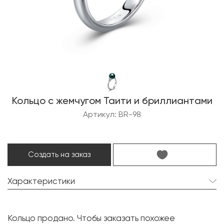
Кольцо с жемчугом Таити и бриллиантами
Артикул: BR-98
Создать на заказ
Характеристики
Жемчуг Таити:
1 шт. 10.0 мм.
Кольцо продано. Чтобы заказать похожее
Форма:
Круглая