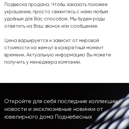
Подвеска продана. Чтобы заказать похожее
Форма:
Круглая
украшение, просто свяжитесь с нами любым
Бриллиант:
10 шт. 0.12 карат.
удобным для Вас способом. Мы будем рады
ответить на Ваш звонок или сообщение.
Форма огранки:
Круг
Металл:
Белое золото, 750 проба
Цена варьируется и зависит от мировой
стоимости на жемчуг в конкретный момент
времени. Актуальную информацию Вы можете
получить у менеджера компании.
Откройте для себя последние коллекции,
новости и эксклюзивные новинки от
ювелирного дома Поднебесных