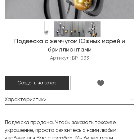
Подвеска с жемчугом Южных морей и
бриллиантами
Артикул: BP-033
Создать на заказ
Характеристики
Жемчуг Южных морей:
1 шт. 13.5 мм.
Подвеска продана. Чтобы заказать похожее
Форма:
Круглая
украшение, просто свяжитесь с нами любым
Бриллиант:
10 шт. 0.12 карат.
удобным для Вас способом. Мы будем рады