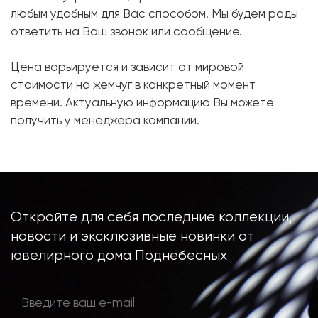
Бриллиант:
18 шт. 0.28 карат.
любым удобным для Вас способом. Мы будем рады
ответить на Ваш звонок или сообщение.
Форма огранки:
Круг
Металл:
Белое золото, 750 проба
Цена варьируется и зависит от мировой
Вес грамм:
9.96
стоимости на жемчуг в конкретный момент
времени. Актуальную информацию Вы можете
получить у менеджера компании.
Откройте для себя последние коллекции,
новости и эксклюзивные новинки от
ювелирного дома Поднебесных