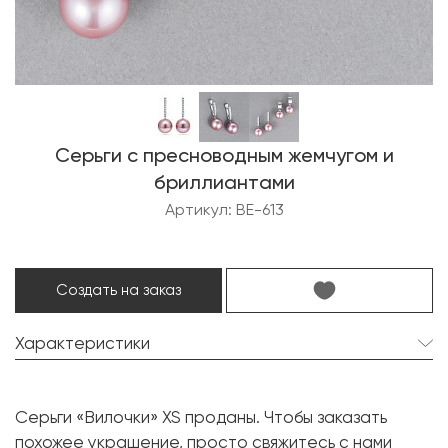
Серьги с пресноводным жемчугом и
бриллиантами
Артикул: BE-613
Создать на заказ
Характеристики
Пресноводный жемчуг:
2 шт. 13.6 мм.
Серьги «Вилочки» XS проданы. Чтобы заказать
Форма:
Круглая
похожее украшение, просто свяжитесь с нами