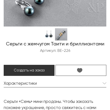
Серьги с жемчугом Таити и бриллиантами
Артикул: BE-226
Создать на заказ
Характеристики
Жемчуг Таити:
2 шт. 12.3 мм.
Серьги «Семь» мини проданы. Чтобы заказать
Форма:
Круглая
похожее украшение, просто свяжитесь с нами