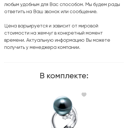
Бриллиант:
6 шт. 0.50 карат.
любым удобным для Вас способом. Мы будем рады
ответить на Ваш звонок или сообщение.
Форма огранки:
Круг
Металл:
Белое золото, 750 проба
Цена варьируется и зависит от мировой
стоимости на жемчуг в конкретный момент
времени. Актуальную информацию Вы можете
получить у менеджера компании.
В комплекте: