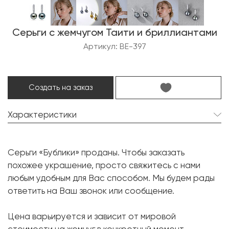
Серьги с жемчугом Таити и бриллиантами
Артикул: BE-397
Создать на заказ
Характеристики
Жемчуг Таити:
2 шт. 12.0 мм.
Серьги «Бублики» проданы. Чтобы заказать
Форма:
Круглая
похожее украшение, просто свяжитесь с нами
Бриллиант:
94 шт. 0.37 карат.
любым удобным для Вас способом. Мы будем рады
ответить на Ваш звонок или сообщение.
Форма огранки:
Круг
Металл:
Белое золото, 750 проба
Цена варьируется и зависит от мировой
Вес грамм:
8.74