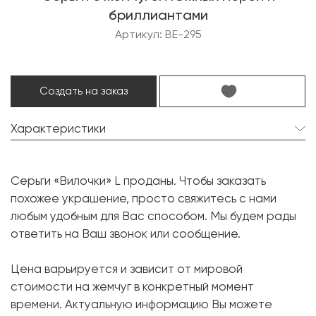
бриллиантами
Артикул: BE-295
Создать на заказ
Характеристики
Жемчуг Южных морей:
2 шт. 15.2 мм.
Серьги «Вилочки» L проданы. Чтобы заказать
Форма:
Круглая
похожее украшение, просто свяжитесь с нами
Бриллиант:
20 шт. 0.60 карат.
любым удобным для Вас способом. Мы будем рады
ответить на Ваш звонок или сообщение.
Форма огранки:
Круг
Металл:
Белое золото, 750 проба
Цена варьируется и зависит от мировой
Вес грамм:
16.41
стоимости на жемчуг в конкретный момент
времени. Актуальную информацию Вы можете