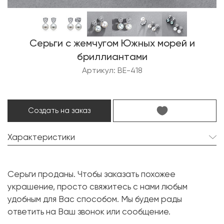
Серьги с жемчугом Южных морей и
бриллиантами
Артикул: BE-418
Создать на заказ
Характеристики
Жемчуг Южных морей:
2 шт. 11.5 мм.
Серьги проданы. Чтобы заказать похожее
Форма:
Круглая
украшение, просто свяжитесь с нами любым
Бриллиант:
60 шт. 0.43 карат.
удобным для Вас способом. Мы будем рады
ответить на Ваш звонок или сообщение.
Форма огранки:
Круг