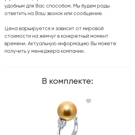
Бриллиант:
14 шт. 0.28 карат.
удобным для Вас способом. Мы будем рады
ответить на Ваш звонок или сообщение.
Форма огранки:
Круг
Металл:
Белое золото, 750 проба
Цена варьируется и зависит от мировой
стоимости на жемчуг в конкретный момент
времени. Актуальную информацию Вы можете
получить у менеджера компании.
В комплекте: