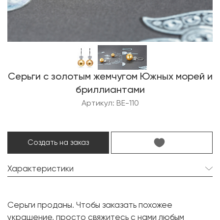
Серьги с золотым жемчугом Южных морей и
бриллиантами
Артикул: BE-110
Создать на заказ
Характеристики
Золотой жемчуг Южных морей:
2 шт. 13.2 мм.
Серьги проданы. Чтобы заказать похожее
Форма:
Круглая
украшение, просто свяжитесь с нами любым