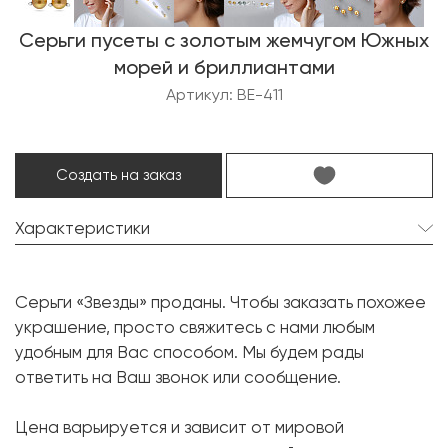
Серьги пусеты с золотым жемчугом Южных
морей и бриллиантами
Артикул: BE-411
Создать на заказ
Характеристики
Золотой жемчуг Южных морей:
2 шт. 11.1 мм.
Серьги «Звезды» проданы. Чтобы заказать похожее
Форма:
Круглая
украшение, просто свяжитесь с нами любым
Бриллиант:
4 шт. 0.43 карат.
удобным для Вас способом. Мы будем рады
ответить на Ваш звонок или сообщение.
Форма огранки:
Круг
Металл:
Белое золото, 750 проба
Цена варьируется и зависит от мировой