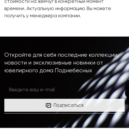
Вес грамм:
9.35
стоимости на жемчуг в конкретный момент
времени. Актуальную информацию Вы можете
получить у менеджера компании.
Откройте для себя последние коллекции,
новости и эксклюзивные новинки от
ювелирного дома Поднебесных
Подписаться