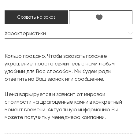
Создать на заказ
Характеристики
Бриллиант:
7 шт. 2.80 карат.
Кольцо продано. Чтобы заказать похожее
Форма огранки:
Груша
украшение, просто свяжитесь с нами любым
Бриллиант:
1 шт. 0.02 карат.
удобным для Вас способом. Мы будем рады
ответить на Ваш звонок или сообщение.
Форма огранки:
Круг
Металл:
Белое золото, 750 проба
Цена варьируется и зависит от мировой
Вес грамм:
5.59
стоимости на драгоценные камни в конкретный
момент времени. Актуальную информацию Вы
Размер:
16.75
можете получить у менеджера компании.