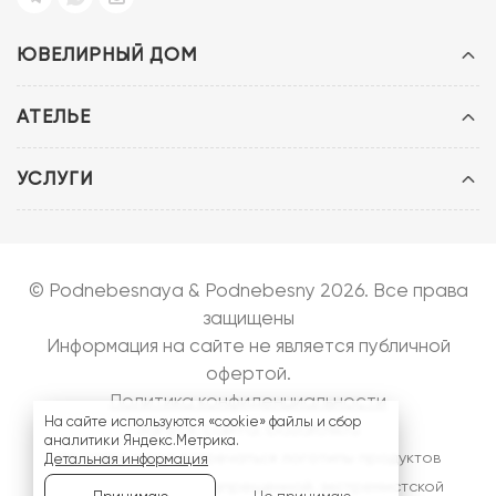
ЮВЕЛИРНЫЙ ДОМ
АТЕЛЬЕ
УСЛУГИ
© Podnebesnaya & Podnebesny 2026. Все права
защищены
Информация на сайте не является публичной
офертой.
Политика конфиденциальности
На сайте используются «cookie» файлы и сбор
Запуск сайта:
bazarow.ru
аналитики Яндекс.Метрика.
На сайте могут встречаться логотипы продуктов
Детальная информация
компании
Meta
- запрещенной, экстремистской