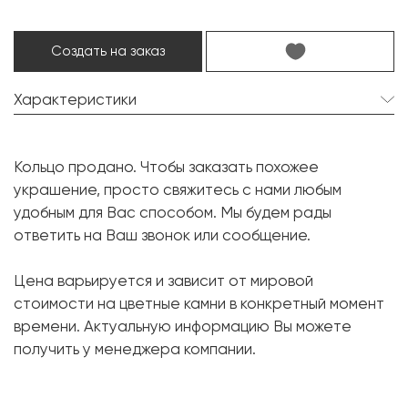
Создать на заказ
Характеристики
Рубин:
1 шт. 4.06 карат.
Кольцо продано. Чтобы заказать похожее
Форма огранки:
Овал
украшение, просто свяжитесь с нами любым
Бриллиант:
2 шт. 1.194 карат.
удобным для Вас способом. Мы будем рады
ответить на Ваш звонок или сообщение.
Форма огранки:
Триллион
Бриллиант:
1 шт. 0.01 карат.
Цена варьируется и зависит от мировой
Форма огранки:
Круг
стоимости на цветные камни в конкретный момент
времени. Актуальную информацию Вы можете
Металл:
Белое золото, 750 проба
получить у менеджера компании.
Размер:
17