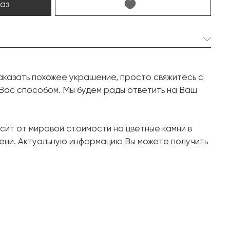
каз
1 шт. 2.28 карат.
аказать похожее украшение, просто свяжитесь с
Кушон
 Вас способом. Мы будем рады ответить на Ваш
2 шт. 0.61 карат.
Триллион
сит от мировой стоимости на цветные камни в
Белое золото, 750 проба
ени. Актуальную информацию Вы можете получить
7.18
16.8