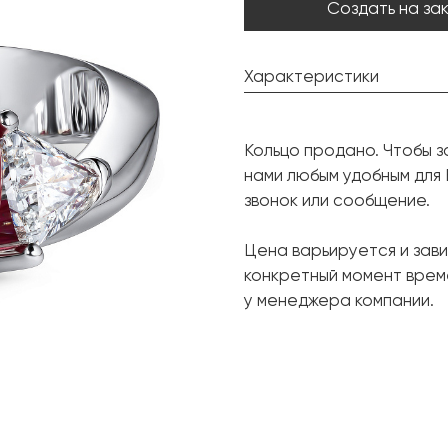
Создать на за
Характеристики
Рубин:
Кольцо продано. Чтобы з
Форма огранки:
нами любым удобным для
Бриллиант:
звонок или сообщение.
Форма огранки:
Цена варьируется и зави
Металл:
конкретный момент врем
Вес грамм:
у менеджера компании.
Размер: