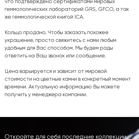
Бриллиант:
1 шт. 0.01 карат.
что подтверждено сертификатами мировых
геммологических лабораторий GRS, GFCO, а так
Форма огранки:
Круг
же геммологической книгой ICA.
Металл:
Белое золото, 750 проба
Вес грамм:
13.75
Кольцо продано. Чтобы заказать похожее
Размер:
украшение, просто свяжитесь с нами любым
17
удобным для Вас способом. Мы будем рады
ответить на Ваш звонок или сообщение.
Цена варьируется и зависит от мировой
стоимости на цветные камни в конкретный момент
времени. Актуальную информацию Вы можете
получить у менеджера компании.
Откройте для себя последние коллекции,