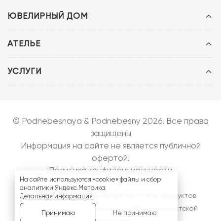
ЮВЕЛИРНЫЙ ДОМ
АТЕЛЬЕ
УСЛУГИ
© Podnebesnaya & Podnebesny 2026. Все права
защищены
Информация на сайте не является публичной
офертой.
Политика конфиденциальности
На сайте используются «cookie» файлы и сбор
Запуск сайта:
bazarow.ru
аналитики Яндекс.Метрика.
На сайте могут встречаться логотипы продуктов
Детальная информация
компании
Meta
- запрещенной, экстремистской
Не принимаю
Принимаю