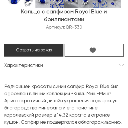
Кольцо с сапфиром Royal Blue и
бриллиантами
Артикул: BR-330
Создать на заказ
Характеристики
Сапфир:
1 шт. 14.32 карат.
Редчайшей красоты синий сапфир Royal Blue был
Торговое название:
Royal Blue
оформлен в линии коллекции «Князь Миш-Миш».
Форма огранки:
Кушон
Аристократичный дизайн украшения подчеркнул
благородство минерала и его поистине
Бриллиант:
2 шт. 1.16 карат.
королевский размер в 14.32 карата в огранке
Форма огранки:
Треугольник
кушон. Сапфир не подвергался облагораживанию,