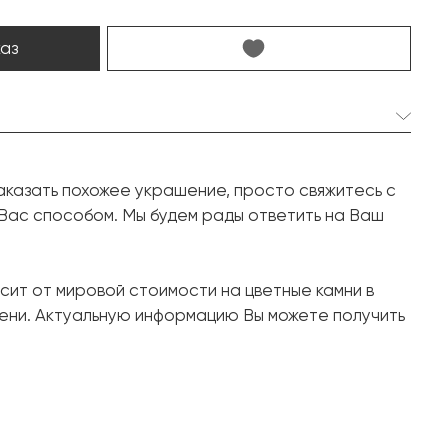
каз
1 шт. 11.54 карат.
аказать похожее украшение, просто свяжитесь с
Овал
 Вас способом. Мы будем рады ответить на Ваш
2 шт. 1.08 карат.
Кайт
сит от мировой стоимости на цветные камни в
21 шт. 0.14 карат.
ени. Актуальную информацию Вы можете получить
Круг
Белое золото, 750 проба
13.89
18.4