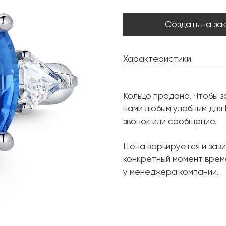
Создать на за
Характеристики
Сапфир:
Кольцо продано. Чтобы з
Форма огранки:
нами любым удобным для
Бриллиант:
звонок или сообщение.
Форма огранки:
Цена варьируется и зави
Бриллиант:
конкретный момент врем
Форма огранки:
у менеджера компании.
Металл:
Вес грамм:
Размер: