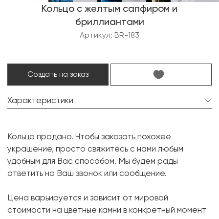
Кольцо с желтым сапфиром и
бриллиантами
Артикул: BR-183
Создать на заказ
Характеристики
Сапфир:
1 шт. 7.13 карат.
Кольцо продано. Чтобы заказать похожее
Форма огранки:
Октагон
украшение, просто свяжитесь с нами любым
Бриллиант:
2 шт. 0.53 карат.
удобным для Вас способом. Мы будем рады
ответить на Ваш звонок или сообщение.
Форма огранки:
Трапеция
Металл:
Белое золото, 750 проба
Цена варьируется и зависит от мировой
Вес грамм:
9.3
стоимости на цветные камни в конкретный момент