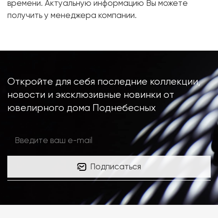
времени. Актуальную информацию Вы можете
Размер:
16.5
получить у менеджера компании.
Откройте для себя последние коллекции,
новости и эксклюзивные новинки от
ювелирного дома Поднебесных
Подписаться