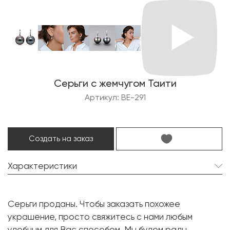
Серьги с жемчугом Таити
Артикул: BE-291
Создать на заказ
Характеристики
Жемчуг Таити:
2 шт. 16.0 мм.
Серьги проданы. Чтобы заказать похожее
Форма:
Круглая
украшение, просто свяжитесь с нами любым
Металл:
Белое золото, 750 проба
удобным для Вас способом. Мы будем рады