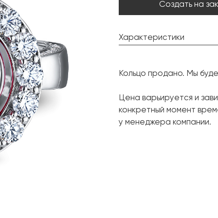
Создать на за
Характеристики
Шпинель:
Кольцо продано. Мы буд
Форма огранки:
Бриллиант:
Цена варьируется и зави
конкретный момент врем
Форма огранки:
у менеджера компании.
Металл:
Размер: