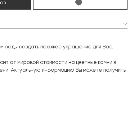
каз
1 шт. 4.55 карат.
ем рады создать похожее украшение для Вас.
Кушон
88 шт. 2.05 карат.
сит от мировой стоимости на цветные камни в
ени. Актуальную информацию Вы можете получить
Круг
Белое золото, 750 проба
17