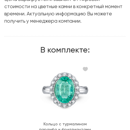
стоимости на цветные камни в конкретный момент
Металл:
Белое золото, 750 проба
времени. Актуальную информацию Вы можете
Вес грамм:
10.52
получить у менеджера компании.
В комплекте:
Кольцо с турмалином
параиба и бриллиантами