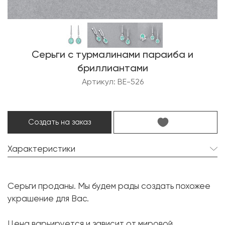
Серьги с турмалинами параиба и
бриллиантами
Артикул: BE-526
Создать на заказ
Характеристики
Турмалин параиба:
2 шт. 7.03 карат.
Серьги проданы. Мы будем рады создать похожее
Форма огранки:
Овал
украшение для Вас.
Бриллиант:
54 шт. 1.43 карат.
Цена варьируется и зависит от мировой
Форма огранки:
Круг