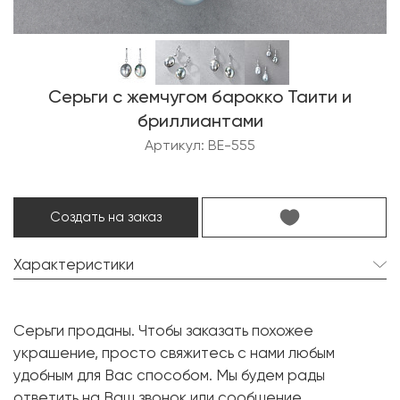
Серьги с жемчугом барокко Таити и
бриллиантами
Артикул: BE-555
Создать на заказ
Характеристики
Жемчуг Таити:
2 шт. 13.1-15.5 мм.
Серьги проданы. Чтобы заказать похожее
Форма:
Барочная
украшение, просто свяжитесь с нами любым
Бриллиант:
2 шт. 0.21 карат.
удобным для Вас способом. Мы будем рады
ответить на Ваш звонок или сообщение.
Форма огранки:
Круг