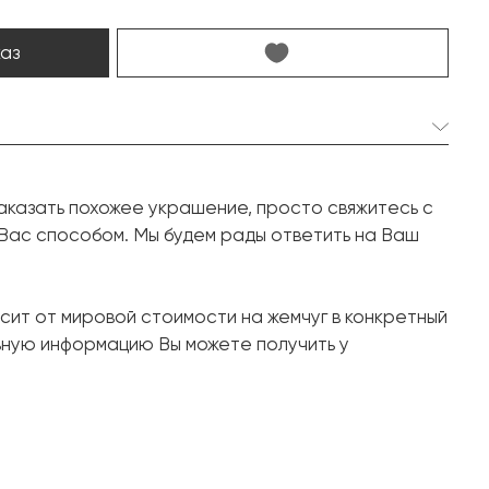
каз
2 шт. 14.0-14.7 мм.
аказать похожее украшение, просто свяжитесь с
Барочная
 Вас способом. Мы будем рады ответить на Ваш
115 шт. 0.87 карат.
Круг
сит от мировой стоимости на жемчуг в конкретный
Белое золото, 750 проба
ьную информацию Вы можете получить у
18.22