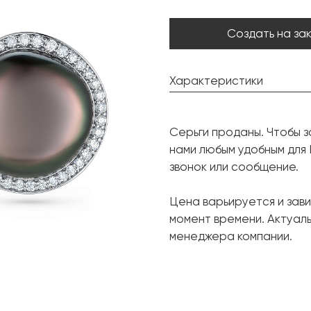
Создать на за
Характеристики
Жемчуг Таити:
Серьги проданы. Чтобы з
Форма:
нами любым удобным для
Бриллиант:
звонок или сообщение.
Форма огранки:
Цена варьируется и зави
Металл:
момент времени. Актуал
Вес грамм:
менеджера компании.