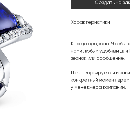
Создать на за
Характеристики
Танзанит:
Кольцо продано. Чтобы з
Форма огранки:
нами любым удобным для
Бриллиант:
звонок или сообщение.
Форма огранки:
Цена варьируется и зави
Металл:
конкретный момент врем
Вес грамм:
у менеджера компании.
Размер: