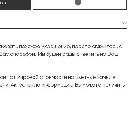
каз
1 шт. 24.79 карат.
аказать похожее украшение, просто свяжитесь с
Сахарная голова
 Вас способом. Мы будем рады ответить на Ваш
27 шт. 1.35 карат.
Круг
сит от мировой стоимости на цветные камни в
Белое золото, 750 проба
ени. Актуальную информацию Вы можете получить
20.02
16.8