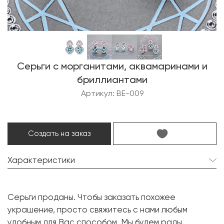
Серьги с морганитами, аквамаринами и
бриллиантами
Артикул: BE-009
Создать на заказ
Характеристики
Морганит:
2 шт. 4.92 карат.
Серьги проданы. Чтобы заказать похожее
Форма огранки:
Кушон
украшение, просто свяжитесь с нами любым
Аквамарин:
2 шт. 19.64 карат.
удобным для Вас способом. Мы будем рады