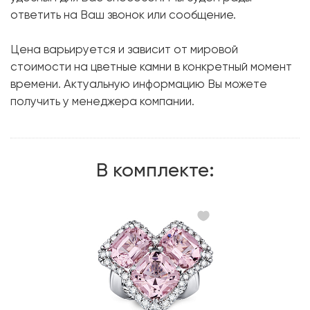
ответить на Ваш звонок или сообщение.
Форма огранки:
Кушон
Бриллиант:
66 шт. 2.79 карат.
Цена варьируется и зависит от мировой
Форма огранки:
Круг
стоимости на цветные камни в конкретный момент
времени. Актуальную информацию Вы можете
Металл:
Белое золото, 750 проба
получить у менеджера компании.
Вес грамм:
23.64
В комплекте: