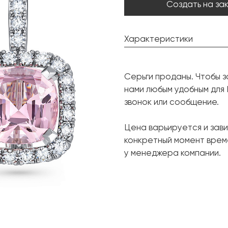
Создать на за
Характеристики
Морганит:
Серьги проданы. Чтобы з
Форма огранки:
нами любым удобным для
Бриллиант:
звонок или сообщение.
Форма огранки:
Цена варьируется и зави
Металл:
конкретный момент врем
Вес грамм:
у менеджера компании.