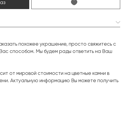
каз
2 шт. 15.35 карат.
аказать похожее украшение, просто свяжитесь с
Кушон
 Вас способом. Мы будем рады ответить на Ваш
46 шт. 2.60 карат.
Круг
сит от мировой стоимости на цветные камни в
Белое золото, 750 проба
ени. Актуальную информацию Вы можете получить
18.32