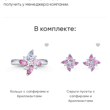
получить у менеджера компании.
Форма огранки:
Круг
Металл:
Белое золото, 750 проба
Вес грамм:
5.7
В комплекте:
Кольцо с сапфирами и
Серьги пусеты с
бриллиантами
сапфирами и
бриллиантами