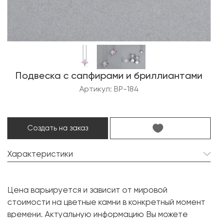
Подвеска с сапфирами и бриллиантами
Артикул: BP-184
Создать на заказ
Характеристики
Сапфир:
4 шт. 1.02 карат.
Цена варьируется и зависит от мировой
Форма огранки:
Маркиз
стоимости на цветные камни в конкретный момент
Бриллиант:
5 шт. 0.27 карат.
времени. Актуальную информацию Вы можете