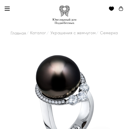
Каталог
Украшения с жемчугом
Семерка
Главная
/
/
/