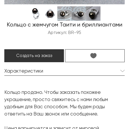
Кольцо с жемчугом Таити и бриллиантами
Артикул: BR-95
Создать на заказ
Характеристики
Жемчуг Таити:
1 шт. 14.8 мм.
Кольцо продано. Чтобы заказать похожее
Форма:
Круглая
украшение, просто свяжитесь с нами любым
Бриллиант:
31 шт. 0.57 карат.
удобным для Вас способом. Мы будем рады
ответить на Ваш звонок или сообщение.
Форма огранки:
Круг
Металл:
Белое золото, 750 проба
Цена варьируется и зависит от мировой