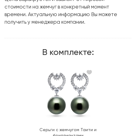
Вес грамм:
14.71
стоимости на жемчуг в конкретный момент
времени. Актуальную информацию Вы можете
Размер:
17
получить у менеджера компании.
В комплекте:
Серьги с жемчугом Таити и
бриллиантами