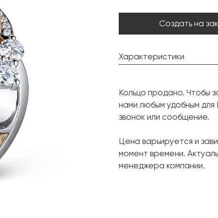
Создать на за
Характеристики
Золотой жемчуг Южных м
Кольцо продано. Чтобы з
Форма:
нами любым удобным для
Бриллиант:
звонок или сообщение.
Форма огранки:
Цена варьируется и зави
Металл:
момент времени. Актуал
Вес грамм:
менеджера компании.
Размер: