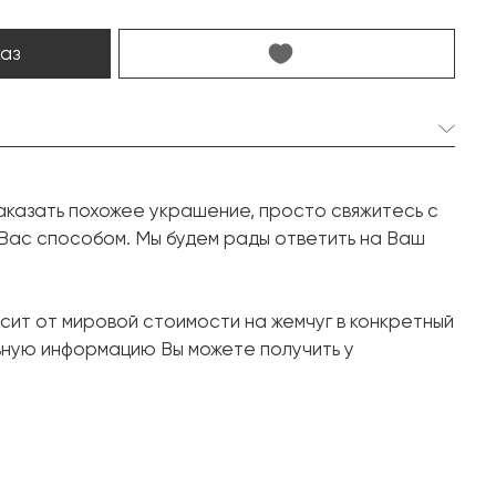
каз
орей:
1 шт. 14.7 мм.
аказать похожее украшение, просто свяжитесь с
Круглая
 Вас способом. Мы будем рады ответить на Ваш
31 шт. 0.57 карат.
Круг
сит от мировой стоимости на жемчуг в конкретный
Белое золото, 750 проба
ьную информацию Вы можете получить у
13.18
16.5