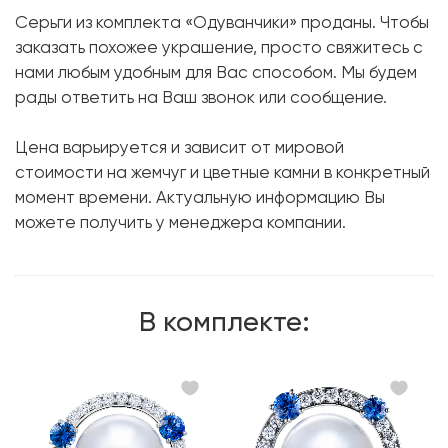
Серьги из комплекта «Одуванчики» проданы. Чтобы
Форма:
Круглая
заказать похожее украшение, просто свяжитесь с
Сапфир:
6 шт. 1.77 карат.
нами любым удобным для Вас способом. Мы будем
рады ответить на Ваш звонок или сообщение.
Форма огранки:
Круг
Бриллиант:
88 шт. 2.85 карат.
Цена варьируется и зависит от мировой
Форма огранки:
Круг
стоимости на жемчуг и цветные камни в конкретный
момент времени. Актуальную информацию Вы
Металл:
Белое золото, 750 проба
можете получить у менеджера компании.
В комплекте: