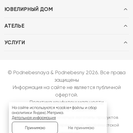
ЮВЕЛИРНЫЙ ДОМ
АТЕЛЬЕ
УСЛУГИ
© Podnebesnaya & Podnebesny 2026. Все права
защищены
Информация на сайте не является публичной
офертой.
Политика конфиденциальности
На сайте используются «cookie» файлы и сбор
Запуск сайта:
bazarow.ru
аналитики Яндекс.Метрика.
На сайте могут встречаться логотипы продуктов
Детальная информация
компании
Meta
- запрещенной, экстремистской
Не принимаю
Принимаю
организации.