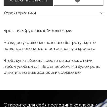
Запросить стоимость
Характеристики
Бриллиант:
37 шт. 1.60 карат.
Брошь из «Хрустальной» коллекции.
Форма огранки:
Круг
Металл:
Белое золото, 750 проба
На видео украшение показано без ретуши, что
позволяет оценить его естественную красоту.
Вес грамм:
5.79
Чтобы купить брошь, просто свяжитесь с нами
любым удобным для Вас способом. Мы будем рады
ответить на Ваш звонок или сообщение.
Откройте для себя последние коллекции,