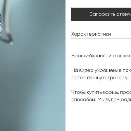
Запросить стоим
Характеристики
Шпинель:
Брошь-булавка из коллек
Форма огранки:
Аквамарин:
На видео украшение пока
естественную красоту.
Форма огранки:
Бриллиант:
Чтобы купить брошь, про
Форма огранки:
способом. Мы будем рады
Металл:
Вес грамм: