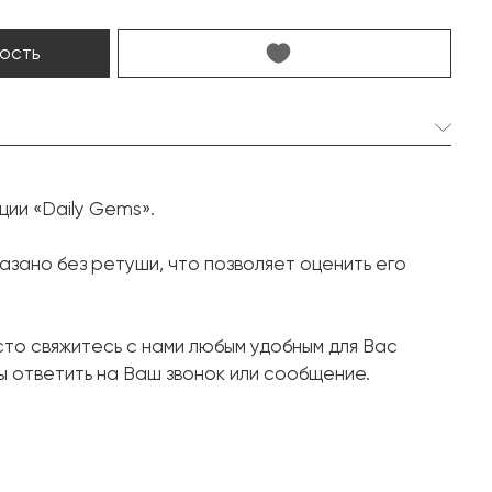
ость
1 шт. 3.37 карат.
ции «Daily Gems».
Сердце
1 шт. 7.90 карат.
зано без ретуши, что позволяет оценить его
Груша
22 шт. 0.26 карат.
сто свяжитесь с нами любым удобным для Вас
Круг
 ответить на Ваш звонок или сообщение.
Белое золото, 750 проба
7.85